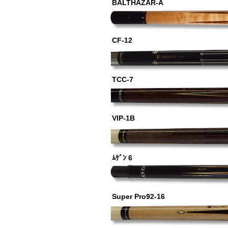
BALTHAZAR-A
CF-12
TCC-7
VIP-1B
ﾑｹﾞﾝ 6
Super Pro92-16