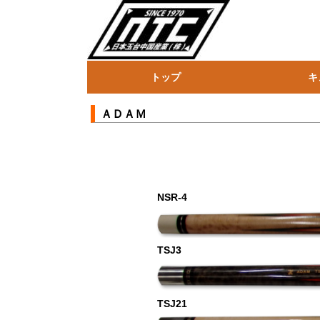
トップ
キ
ＡＤＡＭ
Ｍｅｚｚ
Ｕｎｉｖｅｒｓ
Ｏｔｈｅｒ
ＡＤＡＭ
NSR-4
TSJ3
TSJ21