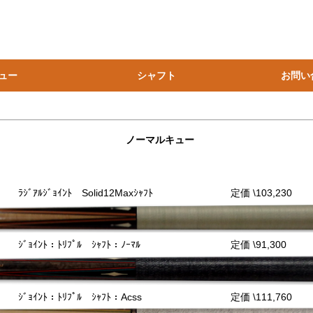
ュー
シャフト
お問い
ａｌ
MUSASHI
ノーマル
ブレイク＆ジャンプ
Exceed
ノーマル
ブレイク＆ジャンプ
ノーマル
ノーマル
ブレイク＆ジャンプ
ノーマルキュー
ﾗｼﾞｱﾙｼﾞｮｲﾝﾄ Solid12Maxｼｬﾌﾄ
定価 \103,230
ｼﾞｮｲﾝﾄ：ﾄﾘﾌﾟﾙ ｼｬﾌﾄ：ﾉｰﾏﾙ
定価 \91,300
ｼﾞｮｲﾝﾄ：ﾄﾘﾌﾟﾙ ｼｬﾌﾄ：Acss
定価 \111,760