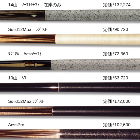
14山 ﾉｰﾏﾙｼｬﾌﾄ 在庫のみ
定価 \132,274
Solid12Max ﾗｼﾞｱﾙ
定価 \90,720
ﾗｼﾞｱﾙ Acssｼｬﾌﾄ
定価 \72,360
10山 VI
定価 \63,720
Solid12Max ﾗｼﾞｱﾙ
定価 \172,800
AcssPro
定価 \102,600