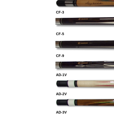
CF-3
CF-5
CF-9
AD-1V
AD-2V
AD-3V