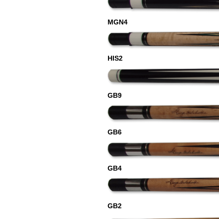
MGN4
HIS2
GB9
GB6
GB4
GB2